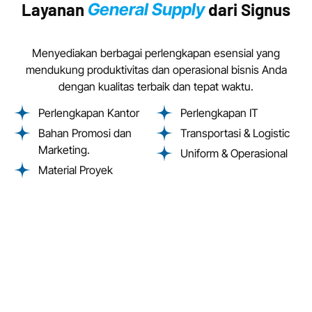
Layanan
General Supply
dari Signus
Menyediakan berbagai perlengkapan esensial yang
mendukung produktivitas dan operasional bisnis Anda
dengan kualitas terbaik dan tepat waktu.
Perlengkapan Kantor
Perlengkapan IT
Bahan Promosi dan
Transportasi & Logistic
Marketing.
Uniform & Operasional
Material Proyek