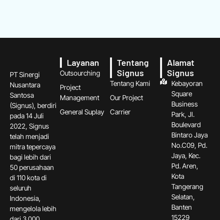
Layanan
Tentang
Alamat
Signus
Signus
Outsourching
PT Sinergi
Tentang Kami
Kebayoran
Nusantara
Project
Square
Santosa
Management
Our Project
Business
(Signus), berdiri
General Suplay
Carrier
Park, Jl.
pada 14 Juli
Boulevard
2022, Signus
Bintaro Jaya
telah menjadi
No.C09, Pd.
mitra tepercaya
Jaya, Kec.
bagi lebih dari
Pd. Aren,
50 perusahaan
Kota
di 110 kota di
Tangerang
seluruh
Selatan,
Indonesia,
Banten
mengelola lebih
15229
dari 3.000